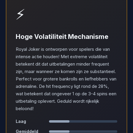
⚡
Hoge Volatiliteit Mechanisme
Royal Joker is ontworpen voor spelers die van
intense actie houden! Met extreme volatiliteit
betekent dit dat uitbetalingen minder frequent
zijn, maar wanneer ze komen zijn ze substantieel.
Perfect voor grotere bankrolls en liefhebbers van
adrenaline. De hit frequency ligt rond de 28%,
wat betekent dat ongeveer 1 op de 3-4 spins een
uitbetaling oplevert. Geduld wordt rijkelijk
beloond!
Laag
Gemiddeld