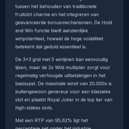
tussen het behouden van traditionele
fruitslot charme en het integreren van
geavanceerde bonusmechanismen. De Hold
and Win functie biedt aanzienlijke
winpotentieel, hoewel de hoge volatiliteit
betekent dat geduld essentieel is.
De 3x3 grid met 5 winlijnen kan eenvoudig
lijken, maar de 2x Wild multiplier zorgt voor
regelmatig verhoogde uitbetalingen in het
basisspel. De maximale winst van 20.000x is
buitengewoon genereus voor een klassieke
slot en plaatst Royal Joker in de top tier van
high-stakes slots.
Met een RTP van 95,62% ligt het
percentage net onder het industrie