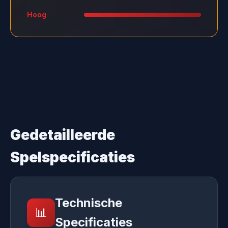
Hoog
Gedetailleerde
Spelspecificaties
Technische
📊
Specificaties