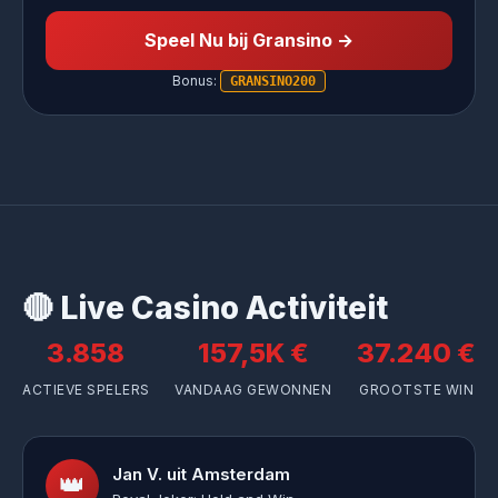
Speel Nu bij Gransino →
Bonus:
GRANSINO200
🔴 Live Casino Activiteit
3.858
157,5K €
37.240 €
ACTIEVE SPELERS
VANDAAG GEWONNEN
GROOTSTE WIN
Jan V. uit Amsterdam
👑