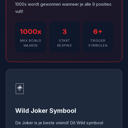
1000x wordt gewonnen wanneer je alle 9 posities
vult!
1000x
3
6+
MAX BONUS
START
TRIGGER
WAARDE
RESPINS
SYMBOLEN
🃏
Wild Joker Symbool
De Joker is je beste vriend! Dit Wild symbool