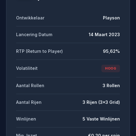
Ontwikkelaar
Playson
Lancering Datum
14 Maart 2023
RTP (Return to Player)
95,62%
Volatiliteit
HOOG
Aantal Rollen
3 Rollen
Aantal Rijen
3 Rijen (3x3 Grid)
Winlijnen
5 Vaste Winlijnen
Min. Inzet
€0,20 per spin