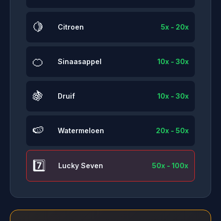
🍋
Citroen
5x - 20x
🍊
Sinaasappel
10x - 30x
🍇
Druif
10x - 30x
🍉
Watermeloen
20x - 50x
7️⃣
Lucky Seven
50x - 100x