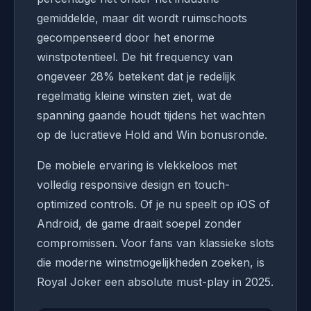
gemiddelde, maar dit wordt ruimschoots
gecompenseerd door het enorme
winstpotentieel. De hit frequency van
ongeveer 28% betekent dat je redelijk
regelmatig kleine winsten ziet, wat de
spanning gaande houdt tijdens het wachten
op de lucratieve Hold and Win bonusronde.
De mobiele ervaring is vlekkeloos met
volledig responsive design en touch-
optimized controls. Of je nu speelt op iOS of
Android, de game draait soepel zonder
compromissen. Voor fans van klassieke slots
die moderne winstmogelijkheden zoeken, is
Royal Joker een absolute must-play in 2025.