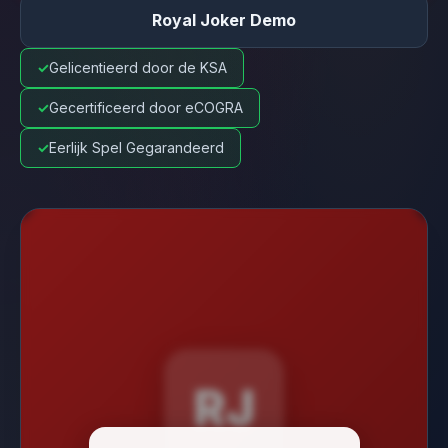
Royal Joker Demo
✓
Gelicentieerd door de KSA
✓
Gecertificeerd door eCOGRA
✓
Eerlijk Spel Gegarandeerd
RJ