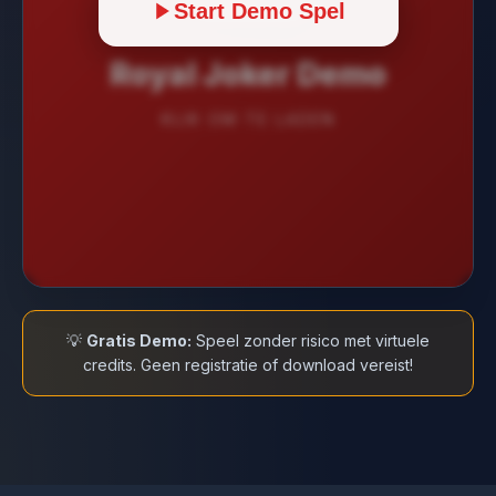
Start Demo Spel
Royal Joker Demo
KLIK OM TE LADEN
💡
Gratis Demo:
Speel zonder risico met virtuele
credits. Geen registratie of download vereist!