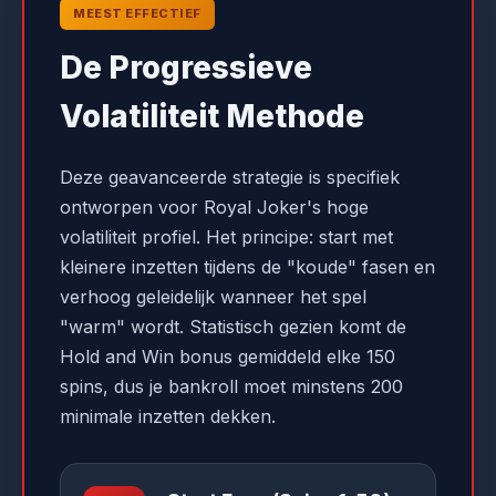
MEEST EFFECTIEF
De Progressieve
Volatiliteit Methode
Deze geavanceerde strategie is specifiek
ontworpen voor Royal Joker's hoge
volatiliteit profiel. Het principe: start met
kleinere inzetten tijdens de "koude" fasen en
verhoog geleidelijk wanneer het spel
"warm" wordt. Statistisch gezien komt de
Hold and Win bonus gemiddeld elke 150
spins, dus je bankroll moet minstens 200
minimale inzetten dekken.