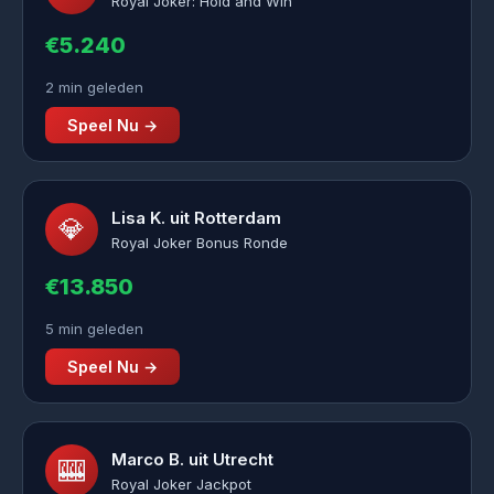
Royal Joker: Hold and Win
€5.240
2 min geleden
Speel Nu →
Lisa K. uit Rotterdam
💎
Royal Joker Bonus Ronde
€13.850
5 min geleden
Speel Nu →
Marco B. uit Utrecht
🎰
Royal Joker Jackpot